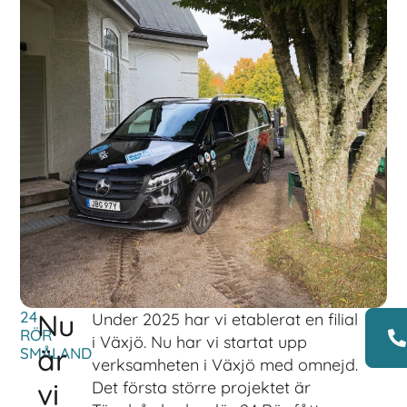
24
Nu
Under 2025 har vi etablerat en filial
RÖR
i Växjö. Nu har vi startat upp
är
SMÅLAND
verksamheten i Växjö med omnejd.
vi
Det första större projektet är