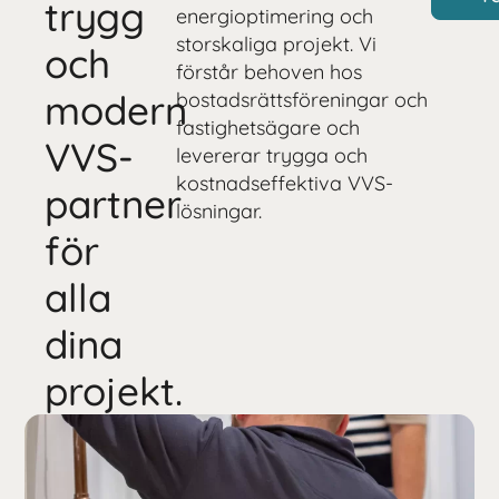
trygg
energioptimering och
storskaliga projekt. Vi
och
förstår behoven hos
modern
bostadsrättsföreningar och
fastighetsägare och
VVS-
levererar trygga och
kostnadseffektiva VVS-
partner
lösningar.
för
alla
dina
projekt.