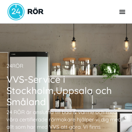
24RÖR
VVS-Service i
Stockholm,Uppsala och
Småland
24 RÖR är anslutna till bad & värme och med
våra certifierade rörmokare hjälper vi dig med
allt som har med
VVS att göra. Vi finns