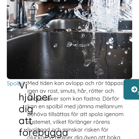
Vi
Med tiden kan avlopp och rör täppas
Spolbil
igen av rost, smuts, hår, rötter och
hjälper
andra saker som kan fastna. Därför
dig
kan en spolbil med jämna mellanrum
behöva tillsättas för att spola igenom
att
systemet, vilket förlänger rörens
förebygga
livslängd och minskar risken för
olyckor. Vi hjälper dig även att boka