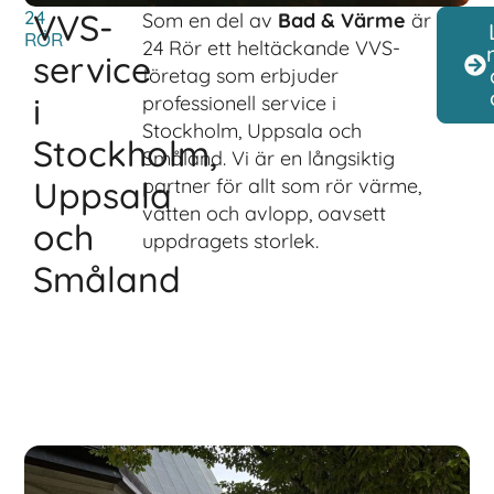
24
VVS-
Som en del av
Bad & Värme
är
RÖR
24 Rör ett heltäckande VVS-
service
företag som erbjuder
i
professionell service i
Stockholm, Uppsala och
Stockholm,
Småland. Vi är en långsiktig
Uppsala
partner för allt som rör värme,
vatten och avlopp, oavsett
och
uppdragets storlek.
Småland