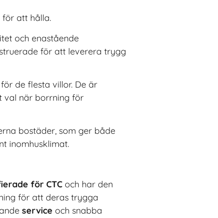
för att hålla.
litet och enastående
struerade för att leverera trygg
ör de flesta villor. De är
 val när borrning för
derna bostäder, som ger både
unt inomhusklimat.
fierade för CTC
och har den
tning för att deras trygga
gande
service
och snabba