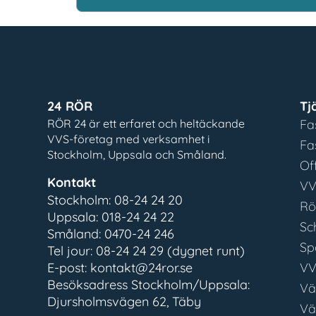
24 RÖR
Tj
RÖR 24 är ett erfaret och heltäckande
Fa
VVS-företag med verksamhet i
Fa
Stockholm, Uppsala och Småland.
Of
Kontakt
VV
Stockholm: 08-24 24 20
Rö
Uppsala: 018-24 24 22
Sc
Småland: 0470-24 246
Sp
Tel jour: 08-24 24 29 (dygnet runt)
E-post: kontakt@24ror.se
VV
Besöksadress Stockholm/Uppsala:
Vä
Djursholmsvägen 62, Täby
Vä