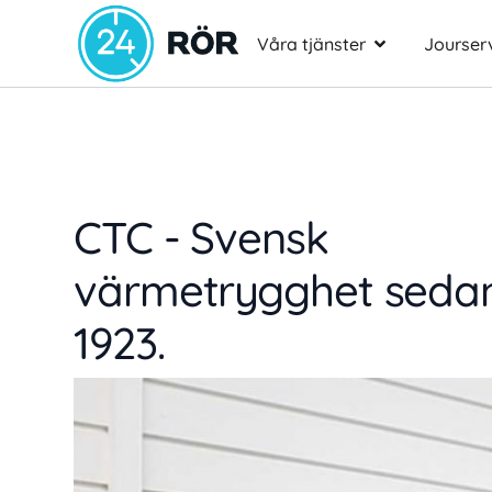
Våra tjänster
Jourser
CTC - Svensk
värmetrygghet seda
1923.