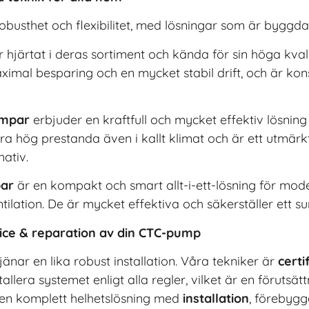
robusthet och flexibilitet, med lösningar som är byggda 
 hjärtat i deras sortiment och kända för sin höga kva
ximal besparing och en mycket stabil drift, och är kon
umpar
erbjuder en kraftfull och mycket effektiv lösning f
ra hög prestanda även i kallt klimat och är ett utmärkt
nativ.
ar
är en kompakt och smart allt-i-ett-lösning för mo
ilation. De är mycket effektiva och säkerställer ett s
rvice & reparation av din CTC-pump
änar en lika robust installation. Våra tekniker är
certi
allera systemet enligt alla regler, vilket är en förutsät
r en komplett helhetslösning med
installation
, förebyg