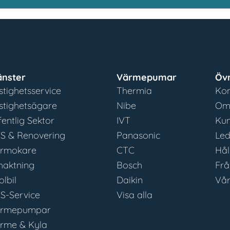
änster
Värmepumar
Övr
stighetsservice
Thermia
Kon
stighetsägare
Nibe
Om
fentlig Sektor
IVT
Kun
S & Renovering
Panasonic
Led
rmokare
CTC
Hål
haktning
Bosch
Frå
olbil
Daikin
Vår
S-Service
Visa alla
rmepumpar
rme & Kyla