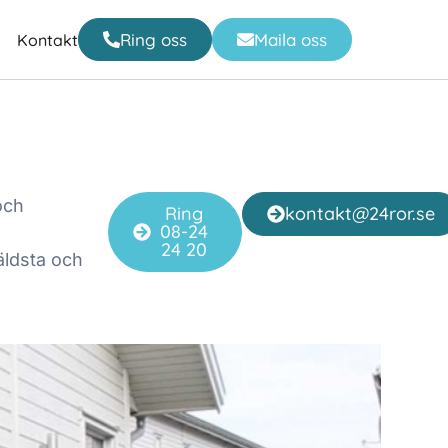
Ring oss
Maila oss
Kontakt
och
Ring
kontakt@24ror.se
08-24
24 20
äldsta och